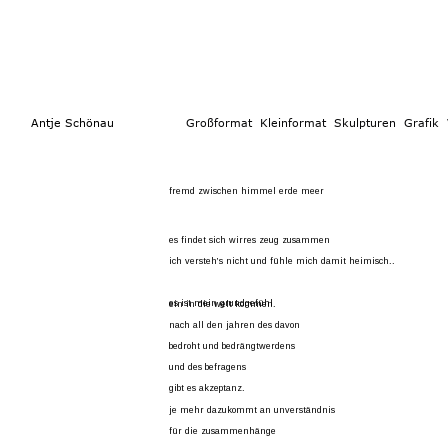
        Antje Schönau                  
Großformat 
 Kleinformat
  Skulpturen 
Grafik  
fremd zwischen himmel erde meer
es findet sich wirres zeug zusammen
ich versteh’s nicht und fühle mich damit heimisch..
es ist mein grundgefühl
ein in die welt kommen.
nach all den jahren des davon
bedroht und bedrängtwerdens
und des befragens
gibt es akzeptanz.
je mehr dazukommt an unverständnis
für die zusammenhänge