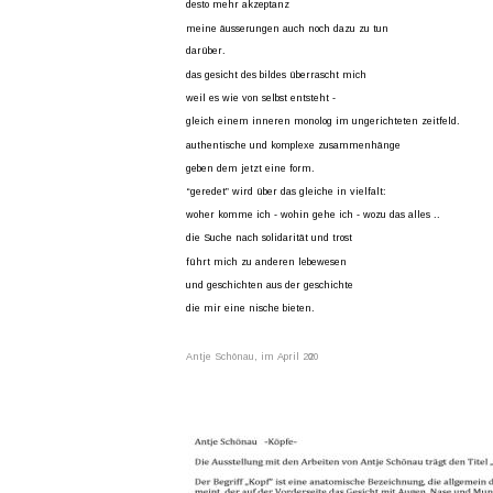
desto mehr akzeptanz
meine äusserungen auch noch dazu zu tun
darüber.
das gesicht des bildes überrascht mich
weil es wie von selbst entsteht -
gleich einem inneren monolog im ungerichteten zeitfeld.
authentische und komplexe zusammenhänge
geben dem jetzt eine form.
“geredet” wird über das gleiche in vielfalt:
woher komme ich - wohin gehe ich - wozu das alles ..
die Suche nach solidarität und trost
führt mich zu anderen lebewesen
und geschichten aus der geschichte
die mir eine nische bieten.
Antje Schönau, im April 200
2