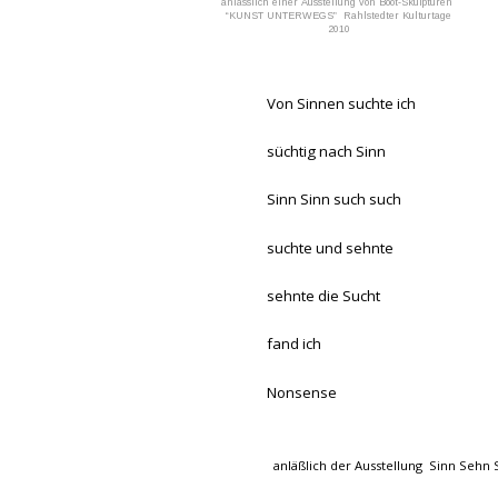
anlässlich einer Ausstellung von Boot-Skulpturen  
“KUNST UNTERWEGS”  Rahlstedter Kulturtage 
2010
Von Sinnen suchte ich
süchtig nach Sinn
Sinn Sinn such such 
suchte und sehnte
sehnte die Sucht
fand ich 
Nonsense
anläßlich der Ausstellung  Sinn Sehn 